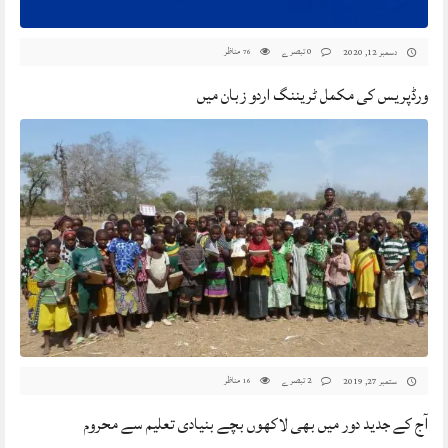
0 تبصرے
مناظر
دسمبر 12, 2020
76
ورڈپریس کی مکمل ٹریننگ اردو زبان میں
2 تبصرے
مناظر
ستمبر 27, 2019
16
آج کے جدید دور میں بھی لاکھوں بچے بنیادی تعلیم سے محروم