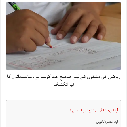
ریاضی کی مشقوں کے لیے صحیح وقت کونسا ہے. سائنسدانوں کا
نیا انکشاف
آپکا ای میل ایڈریس شائع نہیں کیا جائے گا
اپنا تبصرہ لکھیں