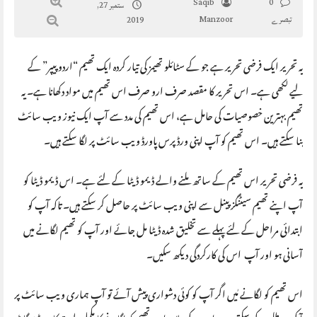
Saqib
0
ستمبر 27,
تبصرے
Manzoor
2019
یہ تحریر ایک فرضی تحریر ہے جو کے سٹائلو تھیمز کی تیار کردہ ایک تھیم “اردو پیپر” کے
لیے لکھی ہے۔ اس تحریر کا مقصد صرف ارو صرف اس تھیم میں مواد دکھانا ہے۔ یہ
تھیم بہترین خصوصیات کی حامل ہے، اس تھیم کی مدد سے آپ ایک نیوز ویب سائٹ
بنا سکتے ہیں۔ اس تھیم کو آپ اپنی ورڈپرس پاورڈ ویب سائٹ پر لگا سکتے ہیں۔
یہ فرضی تحریر اس تھیم کے ساتھ ملنے والے ڈیمو ڈیٹا کے لئے ہے۔ اس ڈیمو ڈیٹا کو
آپ اپنے تھیم سیٹنگز پینل سے اپنی ویب سائٹ پر حاصل کر سکتے ہیں۔ تاکہ آپ کو
ابتدائی مراحل کے لئے پہلے سے تخلیق شدہ ڈیٹا مل جائے اور آپ کو تھیم لگانے میں
آسانی ہو اور آپ اس کی کارکردگی دیکھ سکیں۔
اس تھیم کو لگانے مٰیں اگر آپ کو کوئی دشواری پیش آئے تو آپ ہماری ویب سائٹ پر
آ کر مدد طلب کر سکتے ہیں۔ اس کے علاوہ اس تھیم کو لگانے کا مکمل طریقہ کار ویڈیو گائڈ