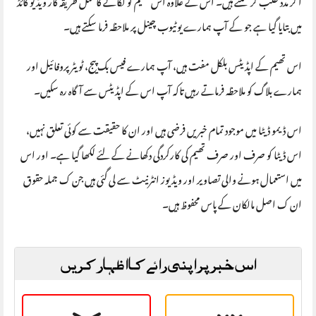
میں بتایا گیا ہے جو کے آپ ہمارے یوٹیوب چینل پر ملاحظہ فرما سکتے ہیں۔
اس تھیم کے اپڈیٹس بلکل مفت ہیں، آپ ہمارے فیس بک پیج، ٹویٹر پروفائیل اور
ہمارے بلاگ کو ملاحظہ فرماتے رہیں تاکہ آپ اس کے اپڈیٹس سے آگاہ رہ سکیں۔
اس ڈیمو ڈیٹا میں موجود تمام خبریں فرضی ہیں اور ان کا حقیقت سے کوئی تعلق نہیں،
اس ڈیٹا کو صرف اور صرف تھیم کی کارکردگی دکھانے کے لئے لکھا گیا ہے۔ اور اس
میں استعمال ہونے والی تصاویر اور ویڈیوز انٹرنیٹ سے لی گئی ہیں جن ک جملہ حقوق
ان ک اصل مالکان کے پاس محفوظ ہیں۔
اس خبر پر اپنی رائے کا اظہار کریں