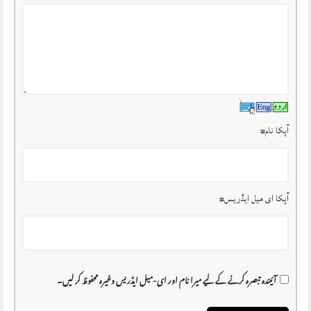
آپکا نام
*
آپکا ای میل ایڈریس
*
آئیندہ تبصرہ کرنے کے لیے میرا نام اور ای-میل ایڈریس وغیرہ محفوظ کر لیں۔