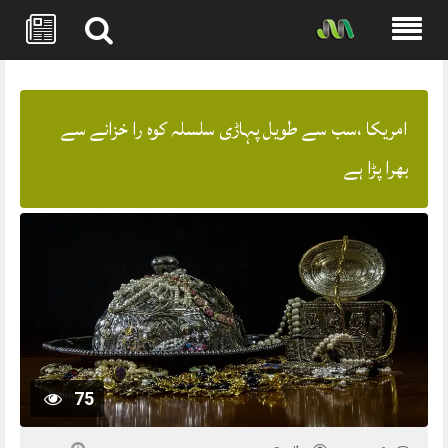
Skip
to
content
امریکا ،سب سے طویل پہاڑی سلسلہ کوہ را خزانے سے
بھرا پڑا ہے
75