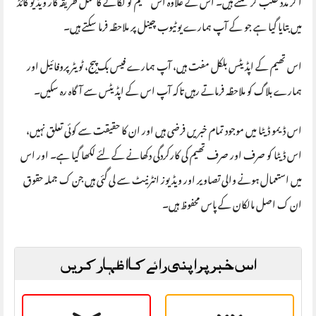
میں بتایا گیا ہے جو کے آپ ہمارے یوٹیوب چینل پر ملاحظہ فرما سکتے ہیں۔
اس تھیم کے اپڈیٹس بلکل مفت ہیں، آپ ہمارے فیس بک پیج، ٹویٹر پروفائیل اور
ہمارے بلاگ کو ملاحظہ فرماتے رہیں تاکہ آپ اس کے اپڈیٹس سے آگاہ رہ سکیں۔
اس ڈیمو ڈیٹا میں موجود تمام خبریں فرضی ہیں اور ان کا حقیقت سے کوئی تعلق نہیں،
اس ڈیٹا کو صرف اور صرف تھیم کی کارکردگی دکھانے کے لئے لکھا گیا ہے۔ اور اس
میں استعمال ہونے والی تصاویر اور ویڈیوز انٹرنیٹ سے لی گئی ہیں جن ک جملہ حقوق
ان ک اصل مالکان کے پاس محفوظ ہیں۔
اس خبر پر اپنی رائے کا اظہار کریں