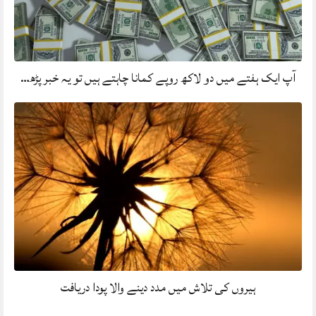
آپ ایک ہفتے میں دو لاکھ روپے کمانا چاہتے ہیں تو یہ خبر پڑھ…
ہیروں کی تلاش میں مدد دینے والا پودا دریافت