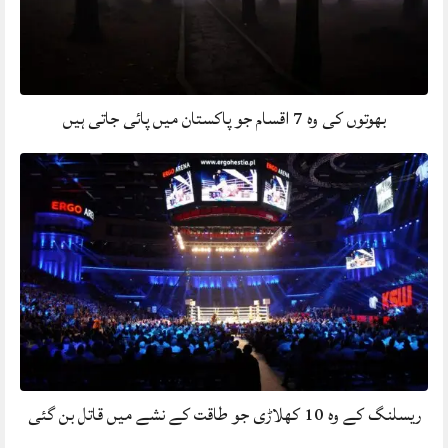
بھوتوں کی وہ 7 اقسام جو پاکستان میں پائی جاتی ہیں
ریسلنگ کے وہ 10 کھلاڑی جو طاقت کے نشے میں قاتل بن گئی