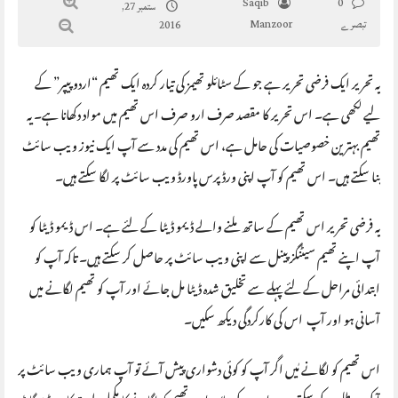
Saqib
0
ستمبر 27,
تبصرے
Manzoor
2016
یہ تحریر ایک فرضی تحریر ہے جو کے سٹائلو تھیمز کی تیار کردہ ایک تھیم “اردو پیپر” کے
لیے لکھی ہے۔ اس تحریر کا مقصد صرف ارو صرف اس تھیم میں مواد دکھانا ہے۔ یہ
تھیم بہترین خصوصیات کی حامل ہے، اس تھیم کی مدد سے آپ ایک نیوز ویب سائٹ
بنا سکتے ہیں۔ اس تھیم کو آپ اپنی ورڈپرس پاورڈ ویب سائٹ پر لگا سکتے ہیں۔
یہ فرضی تحریر اس تھیم کے ساتھ ملنے والے ڈیمو ڈیٹا کے لئے ہے۔ اس ڈیمو ڈیٹا کو
آپ اپنے تھیم سیٹنگز پینل سے اپنی ویب سائٹ پر حاصل کر سکتے ہیں۔ تاکہ آپ کو
ابتدائی مراحل کے لئے پہلے سے تخلیق شدہ ڈیٹا مل جائے اور آپ کو تھیم لگانے میں
آسانی ہو اور آپ اس کی کارکردگی دیکھ سکیں۔
اس تھیم کو لگانے مٰیں اگر آپ کو کوئی دشواری پیش آئے تو آپ ہماری ویب سائٹ پر
آ کر مدد طلب کر سکتے ہیں۔ اس کے علاوہ اس تھیم کو لگانے کا مکمل طریقہ کار ویڈیو گائڈ