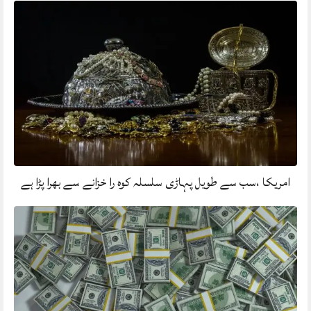
امریکا ،سب سے طویل پہاڑی سلسلہ کوہ را خزانے سے بھرا پڑا ہے