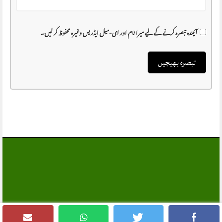
آئیندہ تبصرہ کرنے کے لیے میرا نام اور ای-میل ایڈریس وغیرہ محفوظ کر لیں۔
MANSEHRA NEWS
All Rights Reserved®
© 2001 - 2025 ,