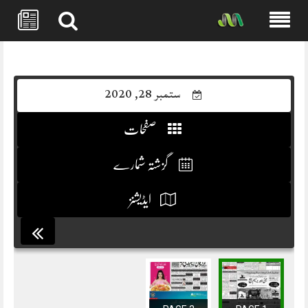
Skip
to
content
ستمبر 28, 2020
صفحات
گزشتہ شمارے
ایڈیشنز