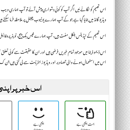
اس تھیم کو لگانے مٰیں اگر آپ کو کوئی دشواری پیش آئے تو آپ ہماری ویب سائ
ویڈیو گائڈ میں بتایا گیا ہے جو کے آپ ہمارے یوٹیوب چینل پر ملاحظہ فرما سکتے ہ
اس تھیم کے اپڈیٹس بلکل مفت ہیں، آپ ہمارے فیس بک پیج، ٹویٹر پروفائیل 
اس ڈیمو ڈیٹا میں موجود تمام خبریں فرضی ہیں اور ان کا حقیقت سے کوئی تعلق
اس میں استعمال ہونے والی تصاویر اور ویڈیوز انٹرنیٹ سے لی گئی ہیں جن
اس خبر پر اپنی
بہت اچھی ہے
اچھی ہے