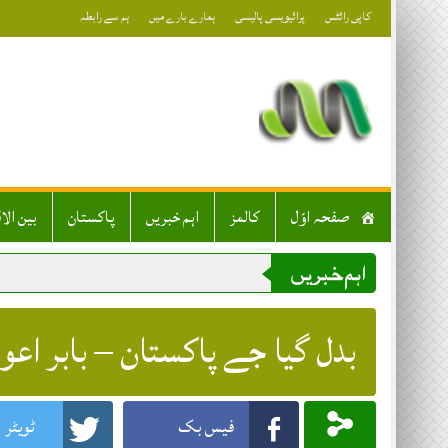
Skip
کاپی رائٹس
پرائیویسی پالیسی
ہمارے بارے میں
ہم سے رابطہ
to
content
صفحہ اوّل
کالمز
اہم خبریں
پاکستان
بین الا
اہم خبریں
بدل گیا جے پاکستان – بابر اعو
فیس بک
ٹویٹر