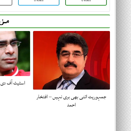
0 Votes
0 Votes
مزی
اسٹیٹ آف دی ی
جمہوریت اتنی بھی بری نہیں – افتخار
احمد