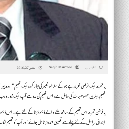
0 تبصرے
Saqib Manzoor
ستمبر 27, 2016
یہ تحریر ایک فرضی تحریر ہے جو کے سٹائلو تھیمز کی تیار کردہ ایک تھیم “ارد
تھیم بہترین خصوصیات کی حامل ہے، اس تھیم کی مدد سے آپ ایک نیوز ویب سا
یہ فرضی تحریر اس تھیم کے ساتھ ملنے والے ڈیمو ڈیٹا کے لئے ہے۔ اس ڈیمو ڈ
ابتدائی مراحل کے لئے پہلے سے تخلیق شدہ ڈیٹا مل جائے اور آپ کو تھیم لگا