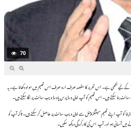
70
و پیپر” کے لیے لکھی ہے۔ اس تحریر کا مقصد صرف ارو صرف اس تھیم میں مواد دکھانا ہے۔ یہ
ئٹ بنا سکتے ہیں۔ اس تھیم کو آپ اپنی ورڈپرس پاورڈ ویب سائٹ پر لگا سکتے ہیں۔
یٹا کو آپ اپنے تھیم سیٹنگز پینل سے اپنی ویب سائٹ پر حاصل کر سکتے ہیں۔ تاکہ آپ کو
نے میں آسانی ہو اور آپ اس کی کارکردگی دیکھ سکیں۔