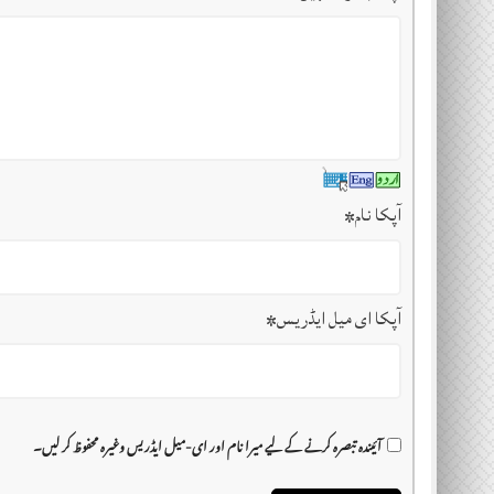
آپکا نام
*
آپکا ای میل ایڈریس
*
آئیندہ تبصرہ کرنے کے لیے میرا نام اور ای-میل ایڈریس وغیرہ محفوظ کر لیں۔