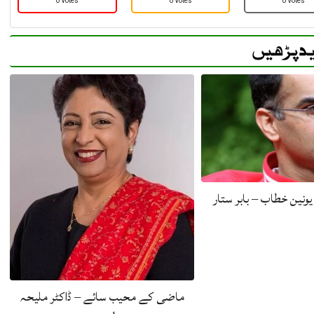
0 Votes
0 Votes
0 Votes
د پڑھیں
ونین خطاب – بابر ستار
ماضی کے محیب سائے – ڈاکٹر ملیحہ