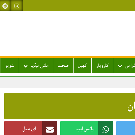
قوامی
کاروبار
کھیل
صحت
ملٹی میڈیا
شوبز
ان
واٹس ایپ
ای میل