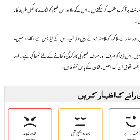
ٹ پر آ کر مدد طلب کر سکتے ہیں۔ اس کے علاوہ اس تھیم کو لگانے کا مکمل طریقہ کار
یں۔
اور ہمارے بلاگ کو ملاحظہ فرماتے رہیں تاکہ آپ اس کے اپڈیٹس سے آگاہ رہ سکیں۔
 نہیں، اس ڈیٹا کو صرف اور صرف تھیم کی کارکردگی دکھانے کے لئے لکھا گیا ہے۔ اور
 ک جملہ حقوق ان ک اصل مالکان کے پاس محفوظ ہیں۔
 رائے کا اظہار کریں
ٹھیک ہے
بہتر ہو سکتی تھی
سخت نا پسند