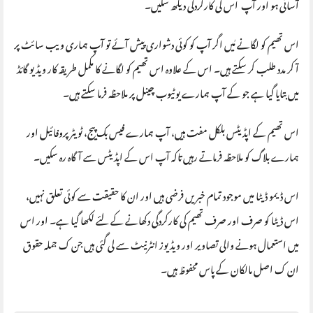
آسانی ہو اور آپ اس کی کارکردگی دیکھ سکیں۔
اس تھیم کو لگانے مٰیں اگر آپ کو کوئی دشواری پیش آئے تو آپ ہماری ویب سائٹ پر
آ کر مدد طلب کر سکتے ہیں۔ اس کے علاوہ اس تھیم کو لگانے کا مکمل طریقہ کار ویڈیو گائڈ
میں بتایا گیا ہے جو کے آپ ہمارے یوٹیوب چینل پر ملاحظہ فرما سکتے ہیں۔
اس تھیم کے اپڈیٹس بلکل مفت ہیں، آپ ہمارے فیس بک پیج، ٹویٹر پروفائیل اور
ہمارے بلاگ کو ملاحظہ فرماتے رہیں تاکہ آپ اس کے اپڈیٹس سے آگاہ رہ سکیں۔
اس ڈیمو ڈیٹا میں موجود تمام خبریں فرضی ہیں اور ان کا حقیقت سے کوئی تعلق نہیں،
اس ڈیٹا کو صرف اور صرف تھیم کی کارکردگی دکھانے کے لئے لکھا گیا ہے۔ اور اس
میں استعمال ہونے والی تصاویر اور ویڈیوز انٹرنیٹ سے لی گئی ہیں جن ک جملہ حقوق
ان ک اصل مالکان کے پاس محفوظ ہیں۔