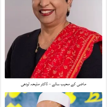
ماضی کے محیب سائے – ڈاکٹر ملیحہ لودھی