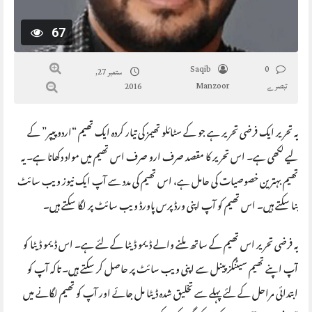
67
Saqib
0
ستمبر 27,
تبصرے
Manzoor
2016
یہ تحریر ایک فرضی تحریر ہے جو کے سٹائلو تھیمز کی تیار کردہ ایک تھیم “اردو پیپر” کے
لیے لکھی ہے۔ اس تحریر کا مقصد صرف ارو صرف اس تھیم میں مواد دکھانا ہے۔ یہ
تھیم بہترین خصوصیات کی حامل ہے، اس تھیم کی مدد سے آپ ایک نیوز ویب سائٹ
بنا سکتے ہیں۔ اس تھیم کو آپ اپنی ورڈپرس پاورڈ ویب سائٹ پر لگا سکتے ہیں۔
یہ فرضی تحریر اس تھیم کے ساتھ ملنے والے ڈیمو ڈیٹا کے لئے ہے۔ اس ڈیمو ڈیٹا کو
آپ اپنے تھیم سیٹنگز پینل سے اپنی ویب سائٹ پر حاصل کر سکتے ہیں۔ تاکہ آپ کو
ابتدائی مراحل کے لئے پہلے سے تخلیق شدہ ڈیٹا مل جائے اور آپ کو تھیم لگانے میں