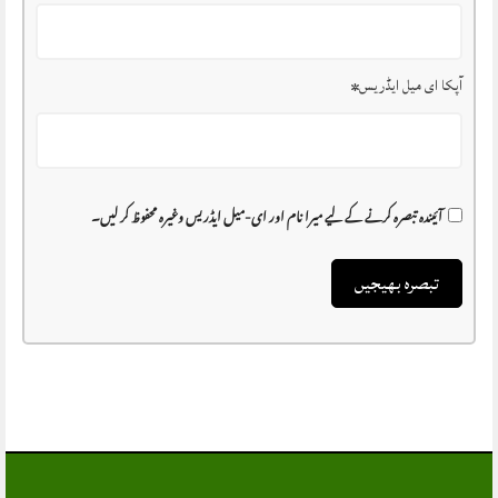
آپکا ای میل ایڈریس
*
آئیندہ تبصرہ کرنے کے لیے میرا نام اور ای-میل ایڈریس وغیرہ محفوظ کر لیں۔